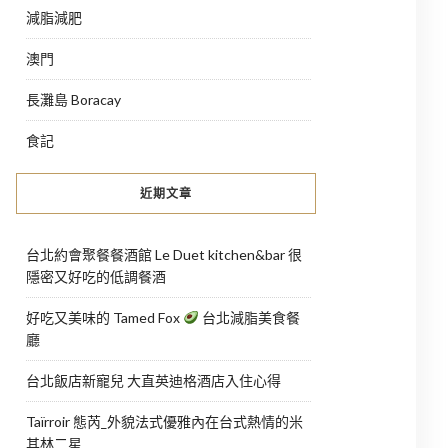
減脂減肥
澳門
長灘島 Boracay
食記
近期文章
台北約會聚餐餐酒館 Le Duet kitchen&bar 很
隱密又好吃的低調餐酒
好吃又美味的 Tamed Fox
台北減脂美食餐
廳
台北飯店新寵兒 大直英迪格酒店入住心得
Taïrroir 態芮_外貌法式優雅內在台式熱情的米
其林二星