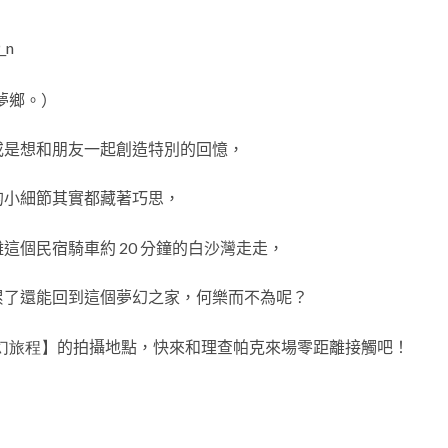
夢鄉。
）
或是想和朋友一起創造特別的回憶，
的小細節其實都藏著巧思，
離這個民宿騎車約
20
分鐘的白沙灣走走，
累了還能回到這個夢幻之家，何樂而不為呢？
奇幻旅程】
的拍攝地點，快來和理查帕克來場零距離接觸吧！