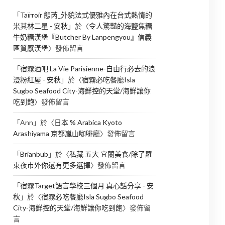
「
Taïrroir 態芮_外貌法式優雅內在台式熱情的
米其林二星 - 安秋
」於〈
令人驚豔的海鹽焦糖
牛奶糖漢堡『Butcher By Lanpengyou』信義
區質感漢堡
〉發佈留言
「
宿霧酒吧 La Vie Parisienne-自由行必去的浪
漫粉紅屋 - 安秋
」於〈
宿霧必吃餐廳Isla
Sugbo Seafood City-海鮮控的天堂/海鮮讓你
吃到飽
〉發佈留言
「
Ann
」於〈
日本 % Arabica Kyoto
Arashiyama 京都嵐山咖啡廳
〉發佈留言
「
Brianbub
」於〈
私藏 五大 宜蘭美食/除了羅
東夜市外你還有更多選擇
〉發佈留言
「
宿霧Target語言學校三個月 真心話分享 - 安
秋
」於〈
宿霧必吃餐廳Isla Sugbo Seafood
City-海鮮控的天堂/海鮮讓你吃到飽
〉發佈留
言