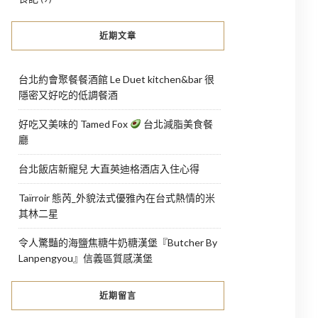
近期文章
台北約會聚餐餐酒館 Le Duet kitchen&bar 很
隱密又好吃的低調餐酒
好吃又美味的 Tamed Fox
台北減脂美食餐
廳
台北飯店新寵兒 大直英迪格酒店入住心得
Taïrroir 態芮_外貌法式優雅內在台式熱情的米
其林二星
令人驚豔的海鹽焦糖牛奶糖漢堡『Butcher By
Lanpengyou』信義區質感漢堡
近期留言