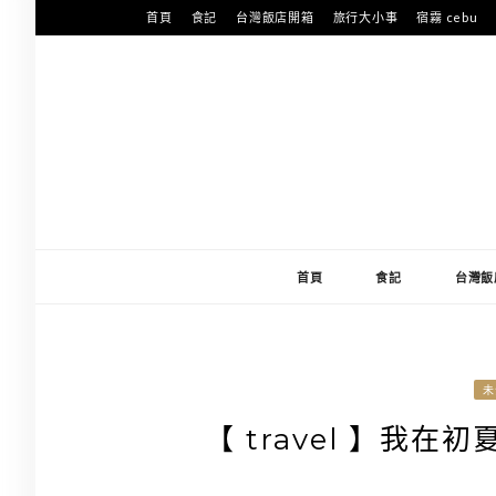
跳
首頁
食記
台灣飯店開箱
旅行大小事
宿霧 cebu
至
主
要
內
容
首頁
食記
台灣飯
未
【 travel 】我