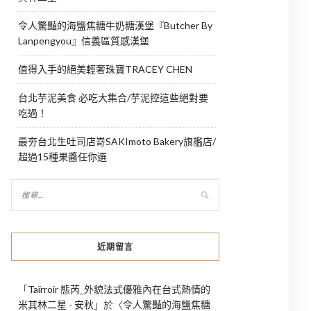
令人驚豔的海鹽焦糖牛奶糖漢堡『Butcher By
Lanpengyou』信義區質感漢堡
值得入手的絕美輕奢珠寶TRACEY CHEN
台北芋泥美食 必吃大集合/芋泥控這些絕對要
吃過！
最夯台北生吐司店嵜SAKImoto Bakery旗艦店/
超過15種果醬任你選
近期留言
「
Taïrroir 態芮_外貌法式優雅內在台式熱情的
米其林二星 - 安秋
」於〈
令人驚豔的海鹽焦糖