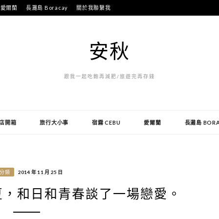
愛爾蘭
長灘島 Boracay
關於我聯繫我
安秋
跟我一起吃飽再減肥/旅遊完再存錢
店開箱
旅行大小事
宿霧 CEBU
愛爾蘭
長灘島 BOR
分類
2014 年 11 月 25 日
在初夏，和日和青春談了一場戀愛。