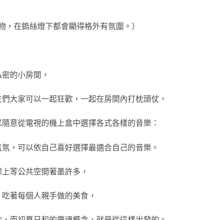
物，在鎢絲燈下都會顯得格外有氛圍。）
私密的小房間，
友們大家可以一起狂歡，一起在房間內打枕頭仗，
以隨意從電視的機上盒中選擇各式各樣的音樂：
氣氛，
可以依自己喜好選擇最適合自己的音樂。
廊上等公共空間著墨許多，
、吃著每個人親手做的美食，
妙，而初夏日和的靈魂概念，就是從這樣出發的。