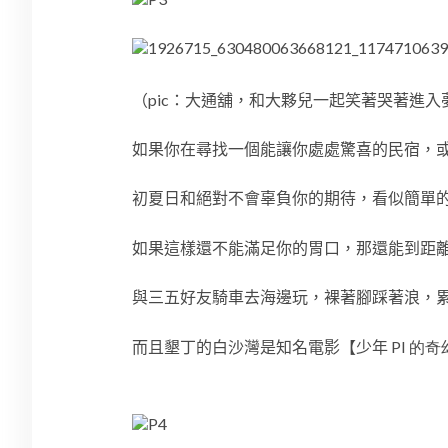
（pic：
大通舖，和大夥兒一起笑著哭著進入
如果你在尋找一個能讓你處處驚喜的民宿，
初夏日和絕對不會辜負你的期待，看似簡單
如果這樣還不能滿足你的胃口，那還能到距
與三五好友騎車去海邊玩，裸著腳踩著浪，
而且墾丁的白沙灣是知名電影【少年
PI 的