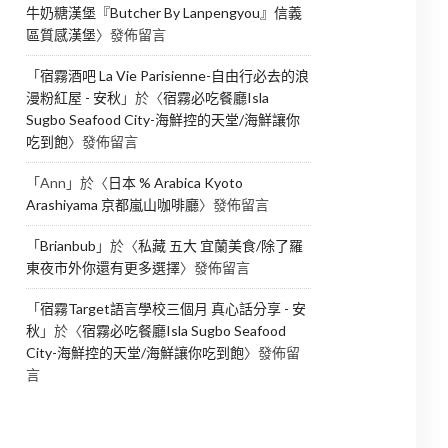
牛奶糖漢堡『Butcher By Lanpengyou』信義
區質感漢堡
〉發佈留言
「
宿霧酒吧 La Vie Parisienne-自由行必去的浪
漫粉紅屋 - 安秋
」於〈
宿霧必吃餐廳Isla
Sugbo Seafood City-海鮮控的天堂/海鮮讓你
吃到飽
〉發佈留言
「
Ann
」於〈
日本 % Arabica Kyoto
Arashiyama 京都嵐山咖啡廳
〉發佈留言
「
Brianbub
」於〈
私藏 五大 宜蘭美食/除了羅
東夜市外你還有更多選擇
〉發佈留言
「
宿霧Target語言學校三個月 真心話分享 - 安
秋
」於〈
宿霧必吃餐廳Isla Sugbo Seafood
City-海鮮控的天堂/海鮮讓你吃到飽
〉發佈留
言