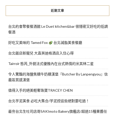
近期文章
台北約會聚餐餐酒館 Le Duet kitchen&bar 很隱密又好吃的低調
餐酒
好吃又美味的 Tamed Fox
台北減脂美食餐廳
台北飯店新寵兒 大直英迪格酒店入住心得
Taïrroir 態芮_外貌法式優雅內在台式熱情的米其林二星
令人驚豔的海鹽焦糖牛奶糖漢堡『Butcher By Lanpengyou』信
義區質感漢堡
值得入手的絕美輕奢珠寶TRACEY CHEN
台北芋泥美食 必吃大集合/芋泥控這些絕對要吃過！
最夯台北生吐司店嵜SAKImoto Bakery旗艦店/超過15種果醬任