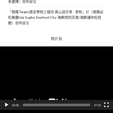
多選擇
〉發佈留言
「
宿霧Target語言學校三個月 真心話分享 - 安秋
」於〈
宿霧必
吃餐廳Isla Sugbo Seafood City-海鮮控的天堂/海鮮讓你吃到
飽
〉發佈留言
關於我
視
訊
播
放
器
00:00
07:20
視