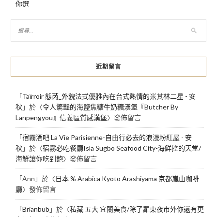
你選
近期留言
「
Taïrroir 態芮_外貌法式優雅內在台式熱情的米其林二星 - 安
秋
」於〈
令人驚豔的海鹽焦糖牛奶糖漢堡『Butcher By
Lanpengyou』信義區質感漢堡
〉發佈留言
「
宿霧酒吧 La Vie Parisienne-自由行必去的浪漫粉紅屋 - 安
秋
」於〈
宿霧必吃餐廳Isla Sugbo Seafood City-海鮮控的天堂/
海鮮讓你吃到飽
〉發佈留言
「
Ann
」於〈
日本 % Arabica Kyoto Arashiyama 京都嵐山咖啡
廳
〉發佈留言
「
Brianbub
」於〈
私藏 五大 宜蘭美食/除了羅東夜市外你還有更