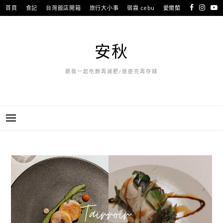
跳
首頁
食記
台灣飯店開箱
旅行大小事
宿霧 cebu
愛爾蘭
至
長灘島 Boracay
關於我聯繫我
主
要
安秋
內
容
跟我一起吃飽再減肥/旅遊完再存錢