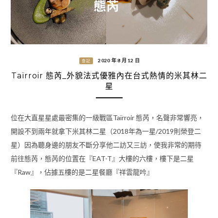
2020 年 8 月 12 日
食記
Taïrroir 態芮_外貌法式優雅內在台式熱情的米其林二
星
位在大直星星處最密集的一級戰區Taïrroir 態芮，名聲非常響亮，
開設不到兩年就拿下米其林二星（2018年為一星/2019則榮登二
星）因為聽身邊的朋友不斷分享他二訪又三訪，使我非常的期待
前往態芮，態芮的位置在『EAT-T』大樓的六樓，樓下是二星
『Raw』，佔據五樓的是二星餐廳『祥雲龍吟』