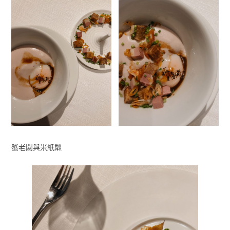
蟹老闆與米紙粼