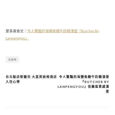
更多美食文：
令人驚豔的海鹽焦糖牛奶糖漢堡『Butcher By
Lanpengyou』
米其林
台北飯店新寵兒 大直英迪格酒店
令人驚豔的海鹽焦糖牛奶糖漢堡
文
入住心得
『BUTCHER BY
章
LANPENGYOU』信義區質感漢
堡
導
覽