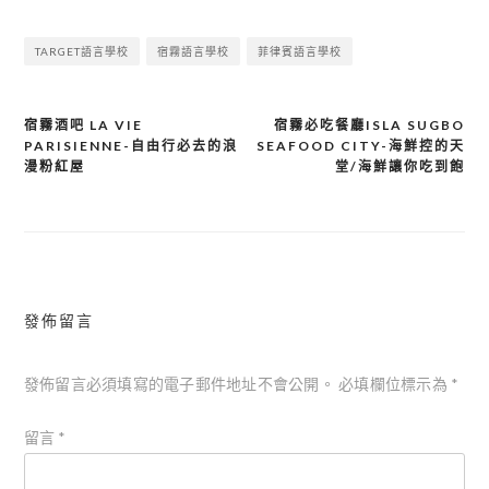
TARGET語言學校
宿霧語言學校
菲律賓語言學校
宿霧酒吧 LA VIE
宿霧必吃餐廳ISLA SUGBO
文
PARISIENNE-自由行必去的浪
SEAFOOD CITY-海鮮控的天
章
漫粉紅屋
堂/海鮮讓你吃到飽
導
覽
發佈留言
發佈留言必須填寫的電子郵件地址不會公開。
必填欄位標示為
*
留言
*