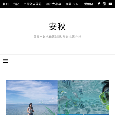
跳
首頁
食記
台灣飯店開箱
旅行大小事
宿霧 cebu
愛爾蘭
至
長灘島 Boracay
關於我聯繫我
主
要
安秋
內
容
跟我一起吃飽再減肥/旅遊完再存錢