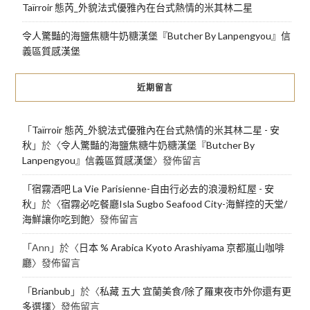
Taïrroir 態芮_外貌法式優雅內在台式熱情的米其林二星
令人驚豔的海鹽焦糖牛奶糖漢堡『Butcher By Lanpengyou』信
義區質感漢堡
近期留言
「
Taïrroir 態芮_外貌法式優雅內在台式熱情的米其林二星 - 安
秋
」於〈
令人驚豔的海鹽焦糖牛奶糖漢堡『Butcher By
Lanpengyou』信義區質感漢堡
〉發佈留言
「
宿霧酒吧 La Vie Parisienne-自由行必去的浪漫粉紅屋 - 安
秋
」於〈
宿霧必吃餐廳Isla Sugbo Seafood City-海鮮控的天堂/
海鮮讓你吃到飽
〉發佈留言
「
Ann
」於〈
日本 % Arabica Kyoto Arashiyama 京都嵐山咖啡
廳
〉發佈留言
「
Brianbub
」於〈
私藏 五大 宜蘭美食/除了羅東夜市外你還有更
多選擇
〉發佈留言