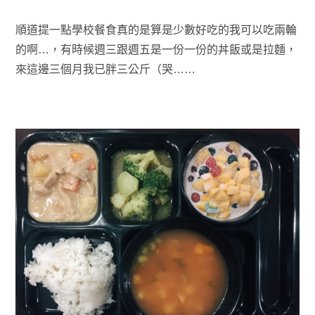
順道提一點學校餐食真的是算是少數好吃的我可以吃兩輪
的啊…，有時候週三跟週五是一份一份的丼飯或是拉麵，
來這邊三個月我已胖三公斤（哭……