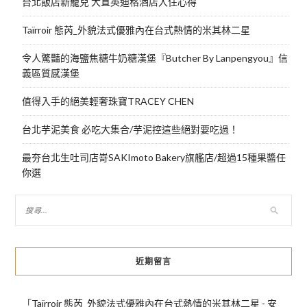
台北飯店新寵兒 大直英迪格酒店入住心得
Taïrroir 態芮_外貌法式優雅內在台式熱情的米其林二星
令人驚豔的海鹽焦糖牛奶糖漢堡『Butcher By Lanpengyou』信
義區質感漢堡
值得入手的絕美輕奢珠寶TRACEY CHEN
台北芋泥美食 必吃大集合/芋泥控這些絕對要吃過！
最夯台北生吐司店嵜SAKImoto Bakery旗艦店/超過15種果醬任
你選
近期留言
「
Taïrroir 態芮_外貌法式優雅內在台式熱情的米其林二星 - 安